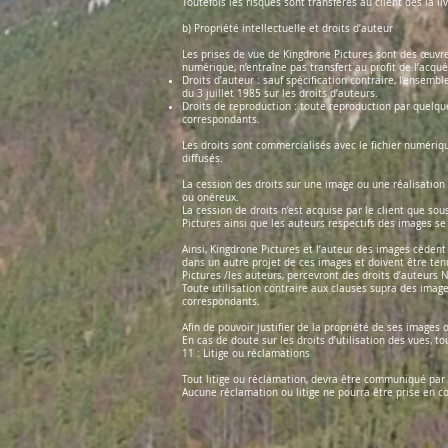
Toutefois les risques sont transférés au client dès la l
b) Propriété intellectuelle et droits d’auteur
Les prises de vue de Kingdrone Pictures sont des œuvres
numérique, n’entraîne pas transfert au profit de l’acquér
Droits d’auteur : sauf spécification contraire, l’ensem
du 3 juillet 1985 sur les droits d’auteurs.
Droits de reproduction : toute reproduction par quelqu
correspondants.
Les droits sont commercialisés avec le fichier numériq
diffusés.
La cession des droits sur une image ou une réalisation n
ou onéreux.
La cession de droits n’est acquise par le client que so
Pictures ainsi que les auteurs respectifs des images se
Ainsi, Kingdrone Pictures et l’auteur des images cèdent 
dans un autre projet de ces images et doivent être ten
Pictures /les auteurs, percevront des droits d’auteu
Toute utilisation contraire aux clauses supra des image
correspondants.
Afin de pouvoir justifier de la propriété de ses images
En cas de doute sur les droits d’utilisation des vues, t
11 : Litige ou réclamations
Tout litige ou réclamation, devra être communiqué par l
Aucune réclamation ou litige ne pourra être prise en c