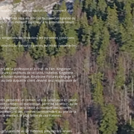
retour d’un accusé de réception, sans respect d’un
 Pictures sera en droit de facturer l’intégralité du
judice d’un montant supérieur à la commande serait
s obligations décrites dans les présentes conditions
e interdiction de survol par les autorités compétentes,
s de la profession et à l’état de l’art. Kingdrone
leures conditions de sécurité, toutefois, Kingdrone
un fichier numérique. Kingdrone Pictures s’engage à
 au delà duquel le client devient seul responsable de
ct, personnel et certain lié à la défaillance en cause,
ouble commercial quelconque, perte de bénéfices ou de
 était engagée, sera limité au montant des sommes
 ou au montant des sommes correspondant au prix de la
ion le montant le plus faible de ces sommes.
ns générales de vente ci-dessus prévaudront seules.