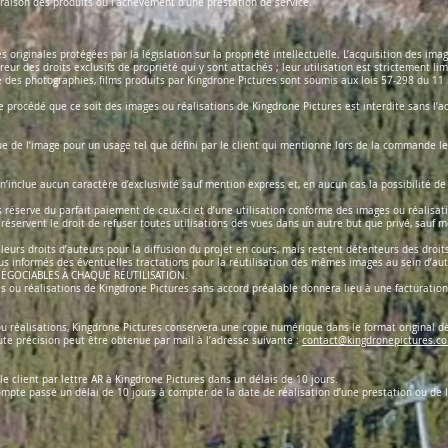
ivraison des produits ou l’achèvement d’une prestation de service.
 originales protégées par la législation sur la propriété intellectuelle. L’acquisition des im
eur des droits exclusifs de propriété qui y sont attachés ; leur utilisation est strictement lim
ble des photographies, films produits par Kingdrone Pictures sont soumis aux lois 57-298 du 1
e procédé que ce soit des images ou réalisations de Kingdrone Pictures est interdite sans l’a
ue de l’image pour un usage tel que défini par le client qui mentionne lors de la commande le
’inclue aucun caractère d’exclusivité sauf mention express et, en aucun cas la possibilité de c
us réserve du parfait paiement de ceux-ci et d’une utilisation conforme des images ou réalisa
 réservent le droit de refuser toutes utilisations des vues dans un autre but que privé, sauf m
leurs droits d’auteurs pour la diffusion du projet en cours, mais restent détenteurs des droit
us informés des éventuelles tractations pour la réutilisation des mêmes images au sein d’autr
rs NÉGOCIABLES À CHAQUE RÉUTILISATION.
s ou réalisations de Kingdrone Pictures sans accord préalable donnera lieu à une facturation 
 ou réalisations, Kingdrone Pictures conservera une copie numérique dans le format original dè
oute précision peut être obtenue par mail à l’adresse suivante :
contact@kingdronepictures.c
e client par lettre AR à Kingdrone Pictures dans un délais de 10 jours.
ompte passé un délai de 10 jours à compter de la date de réalisation d’une prestation ou de 