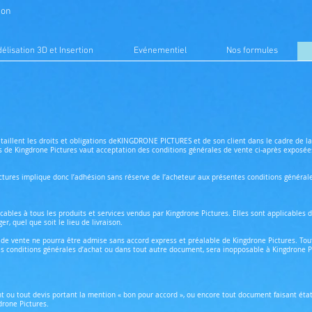
son
élisation 3D et Insertion
Evénementiel
Nos formules
étaillent les droits et obligations deKINGDRONE PICTURES et de son client dans le cadre de l
 de Kingdrone Pictures vaut acceptation des conditions générales de vente ci-après exposée
ctures implique donc l’adhésion sans réserve de l’acheteur aux présentes conditions général
ables à tous les produits et services vendus par Kingdrone Pictures. Elles sont applicables d
er, quel que soit le lieu de livraison.
de vente ne pourra être admise sans accord express et préalable de Kingdrone Pictures. Tout
es conditions générales d’achat ou dans tout autre document, sera inopposable à Kingdrone Pi
nt ou tout devis portant la mention « bon pour accord », ou encore tout document faisant é
drone Pictures.