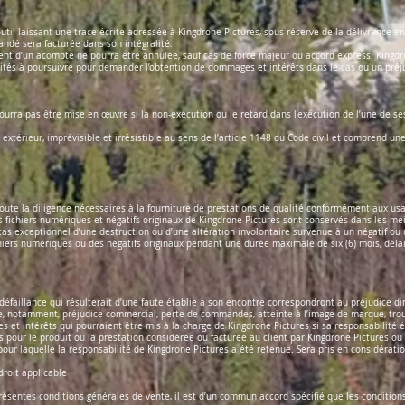
 laissant une trace écrite adressée à Kingdrone Pictures, sous réserve de la délivrance en 
ndé sera facturée dans son intégralité.
t d’un acompte ne pourra être annulée, sauf cas de force majeur ou accord express. Kingdrone
ités à poursuivre pour demander l’obtention de dommages et intérêts dans le cas ou un pré
ourra pas être mise en œuvre si la non-exécution ou le retard dans l’exécution de l’une de se
extérieur, imprévisible et irrésistible au sens de l’article 1148 du Code civil et comprend un
toute la diligence nécessaires à la fourniture de prestations de qualité conformément aux usage
 fichiers numériques et négatifs originaux de Kingdrone Pictures sont conservés dans les meil
s exceptionnel d’une destruction ou d’une altération involontaire survenue à un négatif ou 
chiers numériques ou des négatifs originaux pendant une durée maximale de six (6) mois, délai
éfaillance qui résulterait d’une faute établie à son encontre correspondront au préjudice dire
ue, notamment, préjudice commercial, perte de commandes, atteinte à l’image de marque, tr
s et intérêts qui pourraient être mis à la charge de Kingdrone Pictures si sa responsabilité
es pour le produit ou la prestation considérée ou facturée au client par Kingdrone Pictures
 pour laquelle la responsabilité de Kingdrone Pictures a été retenue. Sera pris en considérat
 droit applicable
présentes conditions générales de vente, il est d’un commun accord spécifié que les conditio