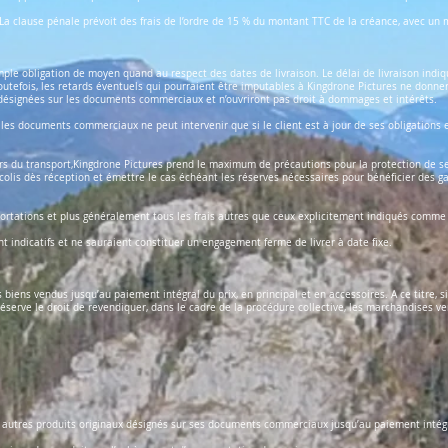
 clause pénale prévoit des frais de l’ordre de 15 % du montant TTC de la créance, avec un m
mple obligation de moyen quand au respect des dates de livraison. Le délai de livraison indi
Toutefois, les retards éventuels qui pourraient être imputables à Kingdrone Pictures ne donner
 désignées sur les documents commerciaux et n’ouvriront pas droit à dommages et intérêts.
 les documents commerciaux ne peut intervenir que si le client est à jour de ses obligations 
s du transport,Kingdrone Pictures prend le maximum de précautions pour la protection de s
e colis dès réception et émettre le cas échéant les réserves nécessaires pour bénéficier des g
mportations et plus généralement tous les frais autres que ceux explicitement indiqués comme 
ont indicatifs et ne sauraient constituer un engagement ferme de livrer à date fixe.
biens vendus jusqu’au paiement intégral du prix, en principal et en accessoires. A ce titre, si
e réserve le droit de revendiquer, dans le cadre de la procédure collective, les marchandises 
u autres produits originaux désignés sur ses documents commerciaux jusqu’au paiement intégral