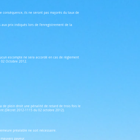
 de conséquence, ils ne seront pas majorés du taux de
 aux prix indiqués lors de l’enregistrement de la
n. Aucun escompte ne sera accordé en cas de règlement
u 02 Octobre 2012.
 de plein droit une pénalité de retard de trois fois le
ment (Décret 2012-1115 du 02 octobre 2012).
demeure préalable ne soit nécessaire.
u mauvais payeur.