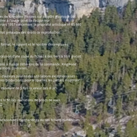
ages de Kingdrone Pictures sur support graphique ou
itée à l’usage privé de l’acquéreur.
1 mars 1957 concernant la propriété artistique et 85-660
chat préalable des droits de reproduction
 format, le support et le nombre d’exemplaires
ession d’une copie du fichier à des tiers à titre gratuit
tions à l’usage défini lors de la commande. Kingdrone
entions contraires.
s d’auteurs pour toutes utilisations exceptionnelles
es productions, pour lesquelles les parties, Kingdrone
minimale de 5 fois la valeur des droits
s la fin des opérations de prises de vues.
om
livraison des marchandises ou des fichiers numériques.