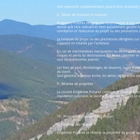
Une indemnité complémentaire pourra être réclamée (La
8 : Délais de livraison et livraison
Kingdrone Pictures s’engage par les présentes à une si
donné qu’à titre indicatif et n’est aucunement garanti.
conception et l’exécution du projet ou des prestations
La livraison du projet ou des prestations désignées sur
supporté en totalité par l’acheteur.
En cas de marchandises manquantes ou détériorées lor
risques et périls du destinataire qui devra contrôler l
seul les éventuelles avaries.
Les frais de port, d’emballages, de douanes, taxes d’i
du client.
Sauf garantie expresse écrite, les délais de livraison s
9 : Réserve de propriété
La société Kingdrone Pictures conserve la propriété des 
liquidation judiciaire, la société Kingdrone Pictures s
10 : Propriété et transfert des risques
a) Transfert des risques
Kingdrone Pictures se réserve la propriété du projet o