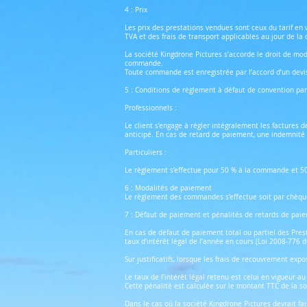
4 : Prix
Les prix des prestations vendues sont ceux du tarif en 
TVA et des frais de transport applicables au jour de l
La société Kingdrone Pictures s’accorde le droit de mod
commande.
Toute commande est enregistrée par l’accord d’un devis 
5 : Conditions de règlement à défaut de convention par
Professionnels :
Le client s’engage à régler intégralement les factures
anticipé. En cas de retard de paiement, une indemnité 
Particuliers :
Le règlement s’effectue pour 50 % à la commande et 50 
6 : Modalités de paiement
Le règlement des commandes s’effectue soit par chèqu
7 : Défaut de paiement et pénalités de retards de paie
En cas de défaut de paiement total ou partiel des Presta
taux d’intérêt légal de l’année en cours (Loi 2008-776
Sur justificatifs, lorsque les frais de recouvrement exp
Le taux de l’intérêt légal retenu est celui en vigueur a
Cette pénalité est calculée sur le montant TTC de la 
Dans le cas où la société Kingdrone Pictures devrait f