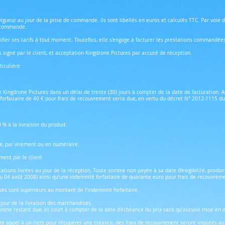
vigueur au jour de la prise de commande. Ils sont libellés en euros et calculés TTC. Par voie
a commande.
ifier ses tarifs à tout moment. Toutefois, elle s’engage à facturer les prestations commandées
signé par le client, et acceptation Kingdrone Pictures par accusé de réception.
ticulière
 de Kingdrone Pictures dans un délai de trente (30) jours à compter de la date de facturatio
forfaitaire de 40 € pour frais de recouvrement serra due, en vertu du décret N° 2012-1115 d
% à la livraison du produit.
e, par virement ou en numéraire.
ment par le client
tions livrées au jour de la réception, Toute somme non payée à sa date d’exigibilité, produira
 du 04 août 2008) ainsi qu’une indemnité forfaitaire de quarante euro pour frais de recouvre
osés sont supérieurs au montant de l’indemnité forfaitaire.
u jour de la livraison des marchandises.
somme restant due, et court à compter de la date d’échéance du prix sans qu’aucune mise en 
aire appel à un tiers pour récupérer une créance, des frais de recouvrement seront imputés a