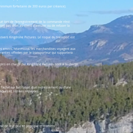
inimum forfaitaire de 300 euros par créance).
qué lors de l’enregistrement de la commande n’est
ont pas droit au client d’annuler ou de refuser la
envers Kingdrone Pictures. Le risque du transport est
es envois, néanmoins, les marchandises voyagent aux
aranties offertes par le transporteur qui supportera
pris en charge par Kingdrone Pictures, sont à la charge
 l’acheteur fait l’objet d’un redressement ou d’une
vendues et restées impayées.
 de leur prix en principal et intérêts.