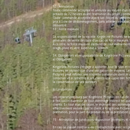
12 : Annulation
Toute commande acceptée et annulée au moyen d’un outil
préavis de 72 heures avant l’exécution du projet comma
Toute commande acceptée ayant fait l’objet du versemen
prix à titre de dédommagement, sans altérer ses capac
démontré.
13 : Force majeure
La responsabilité de la société Kingdrone Pictures ne p
générales de vente découle d’un cas de force majeure.
A ce titre, la force majeure s’entend de tout événement 
orage, pluie et vent supérieur à 50km/h.
14: Obligations et responsabilité de Kingdrone Pictures
a) Obligations
Kingdrone Pictures s’engage à apporter tout le soin et 
Pictures ne répond que d’une obligation de moyens. Les
Pictures peut refuser une nouvelle commande dans le ca
conserver et à remettre à ses clients une copie des fi
la conservation de ses données.
b) Limitations
Les réparations dues par Kingdrone Pictures en cas de d
à l’exclusion expresse de tout dommage indirect tel q
clients. En tout état de cause, le montant des dommage
effectivement versées par le client à Kingdrone Pictur
prestation, pour la part du produit ou de la prestation
15 : Attribution de juridiction, disposition générales et
En cas de clause contraire ou contradictoire avec les 